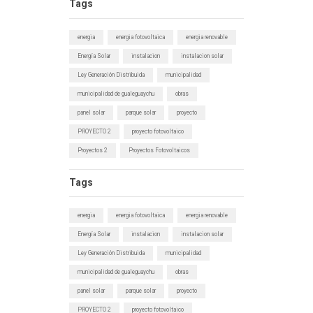
Tags
energia
energia fotovoltaica
energia renovable
Energía Solar
instalacion
instalacion solar
Ley Generación Distribuida
municipalidad
municipalidad de gualeguaychu
obras
panel solar
parque solar
proyecto
PROYECTO 2
proyecto fotovoltaico
Proyectos 2
Proyectos Fotovoltaicos
Tags
energia
energia fotovoltaica
energia renovable
Energía Solar
instalacion
instalacion solar
Ley Generación Distribuida
municipalidad
municipalidad de gualeguaychu
obras
panel solar
parque solar
proyecto
PROYECTO 2
proyecto fotovoltaico