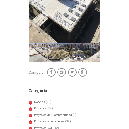
Compartí:
Categorías
Noticias
(20)
Proyectos
(34)
Proyectos de Sustentabilidad
(3)
Proyectos Fotovoltaicos
(39)
Proyectos RAEE
(2)