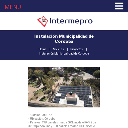
MENU
Instalación Municipalidad de
Cordoba
Home
Noticias
Proyectos
Instalación Municipalidad de Cordoba
• Sistema: On Grid
• Ubicación: Córdoba
• Paneles: 198 paneles marca GCL modelo P6/72 de
325Wp cada uno y 108 paneles marca GCL modelo