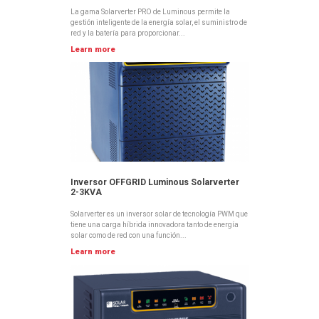
La gama Solarverter PRO de Luminous permite la
gestión inteligente de la energía solar, el suministro de
red y la batería para proporcionar...
Learn more
Inversor OFFGRID Luminous Solarverter
2-3KVA
Solarverter es un inversor solar de tecnología PWM que
tiene una carga híbrida innovadora tanto de energía
solar como de red con una función...
Learn more