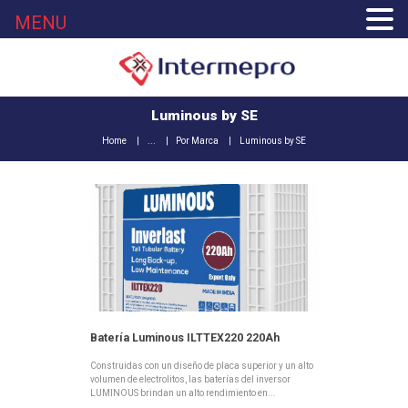
MENU
Luminous by SE
Home
...
Por Marca
Luminous by SE
Batería Luminous ILTTEX220 220Ah
Construidas con un diseño de placa superior y un alto
volumen de electrolitos, las baterías del inversor
LUMINOUS brindan un alto rendimiento en...