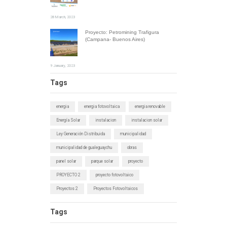
28 March, 2023
Proyecto: Petromining Trafigura
(Campana- Buenos Aires)
9 January, 2023
Tags
energia
energia fotovoltaica
energia renovable
Energía Solar
instalacion
instalacion solar
Ley Generación Distribuida
municipalidad
municipalidad de gualeguaychu
obras
panel solar
parque solar
proyecto
PROYECTO 2
proyecto fotovoltaico
Proyectos 2
Proyectos Fotovoltaicos
Tags