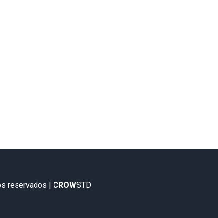
os reservados |
CROW
STD