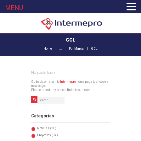
MENU
GCL
Home
...
Por Marca
GCL
No posts found
Go back, or return to
Intermepro
home page to choose a
new page.
Please report any broken links to our team.
Categorías
Noticias
(20)
Proyectos
(34)