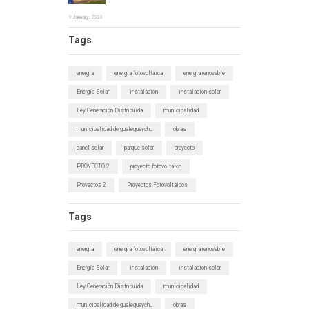
9 January, 2023
Tags
energia
energia fotovoltaica
energia renovable
Energía Solar
instalacion
instalacion solar
Ley Generación Distribuida
municipalidad
municipalidad de gualeguaychu
obras
panel solar
parque solar
proyecto
PROYECTO 2
proyecto fotovoltaico
Proyectos 2
Proyectos Fotovoltaicos
Tags
energia
energia fotovoltaica
energia renovable
Energía Solar
instalacion
instalacion solar
Ley Generación Distribuida
municipalidad
municipalidad de gualeguaychu
obras