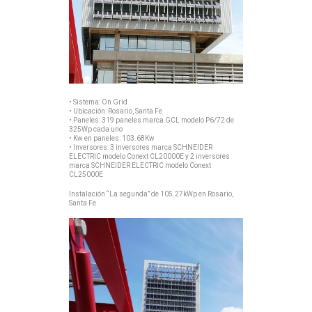
• Sistema: On Grid
• Ubicación: Rosario, Santa Fe
• Paneles: 319 paneles marca GCL modelo P6/72 de
325Wp cada uno
• Kw en paneles: 103.68Kw
• Inversores: 3 inversores marca SCHNEIDER
ELECTRIC modelo Conext CL20000E y 2 inversores
marca SCHNEIDER ELECTRIC modelo Conext
CL25000E
Instalación “La segunda” de 105.27kWp en Rosario,
Santa Fe