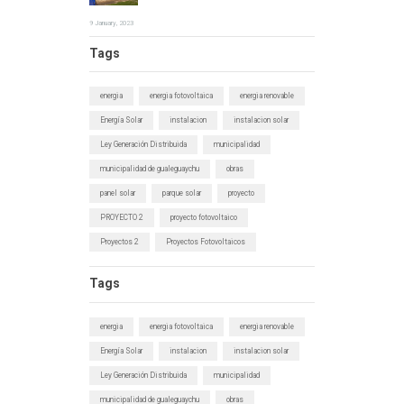
9 January, 2023
Tags
energia
energia fotovoltaica
energia renovable
Energía Solar
instalacion
instalacion solar
Ley Generación Distribuida
municipalidad
municipalidad de gualeguaychu
obras
panel solar
parque solar
proyecto
PROYECTO 2
proyecto fotovoltaico
Proyectos 2
Proyectos Fotovoltaicos
Tags
energia
energia fotovoltaica
energia renovable
Energía Solar
instalacion
instalacion solar
Ley Generación Distribuida
municipalidad
municipalidad de gualeguaychu
obras