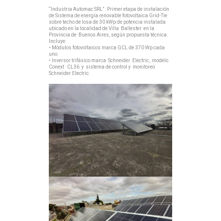
“Industria Automac SRL” : Primer etapa de instalación
de Sistema de energía renovable fotovoltaica Grid-Tie
sobre techo de losa de 30 kWp de potencia instalada
ubicado en la localidad de Villa Ballester en la
Provincia de Buenos Aires, según propuesta técnica.
Incluye:
• Módulos fotovoltaicos marca GCL de 370 Wp cada
uno.
• Inversor trifásico marca Schneider Electric, modelo
Conext CL36 y sistema de control y monitoreo
Schneider Electric.