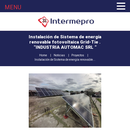
MENU
Instalación de Sistema de energía
renovable fotovoltaica Grid-Tie .
“INDUSTRIA AUTOMAC SRL “
Home
Noticias
Proyectos
Instalación de Sistema de energía renovable...