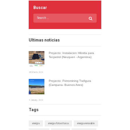
Buscar
Ultimas noticias
Proyecto: Instalacion Hibrida para
Tecpetrol (Neuquen - Argentina)
28 March, 2023
Proyecto: Petromining Trafigura
(Campana- Buenos Aires)
9 January, 2023
Tags
energia
energia fotovoltaica
energia renovable