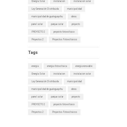
Energía Solar
instalacion
instalacion solar
Ley Generación Distribuida
municipalidad
municipalidad de gualeguaychu
obras
panel solar
parque solar
proyecto
PROYECTO 2
proyecto fotovoltaico
Proyectos 2
Proyectos Fotovoltaicos
Tags
energia
energia fotovoltaica
energia renovable
Energía Solar
instalacion
instalacion solar
Ley Generación Distribuida
municipalidad
municipalidad de gualeguaychu
obras
panel solar
parque solar
proyecto
PROYECTO 2
proyecto fotovoltaico
Proyectos 2
Proyectos Fotovoltaicos