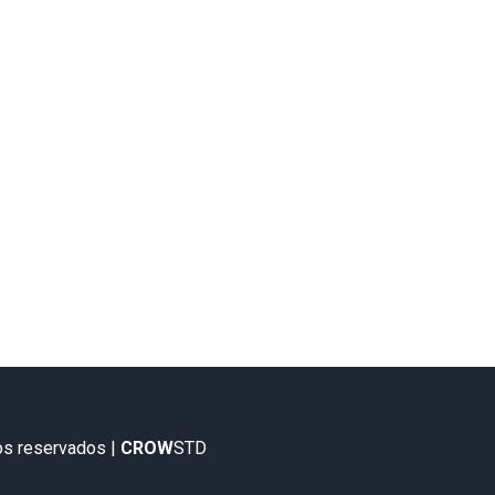
os reservados |
CROW
STD