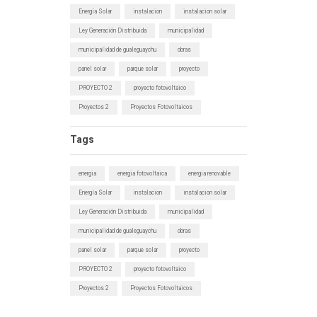
Energía Solar
instalacion
instalacion solar
Ley Generación Distribuida
municipalidad
municipalidad de gualeguaychu
obras
panel solar
parque solar
proyecto
PROYECTO 2
proyecto fotovoltaico
Proyectos 2
Proyectos Fotovoltaicos
Tags
energia
energia fotovoltaica
energia renovable
Energía Solar
instalacion
instalacion solar
Ley Generación Distribuida
municipalidad
municipalidad de gualeguaychu
obras
panel solar
parque solar
proyecto
PROYECTO 2
proyecto fotovoltaico
Proyectos 2
Proyectos Fotovoltaicos