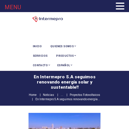
MENU
INICIO
QUIENES SOMOS
SERVICIOS
PRODUCTOS
CONTACTO
ESPAÑOL
En Intermepro S.A seguimos
renovando energía solar y
sustentable!!
Home
Noticias
...
Proyectos Fotovoltaicos
En Intermepro S.A seguimos renovando energía...