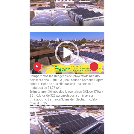
Compartimos las imágenes del proyecto de nuestro
partner Sarico Distri S.A., realizado en Córdoba Capital
sobre el techo de sus oficinas con una potencia
instalada de 21,77kWp.
Se instalaron 36 módulos fotovoltaicos GCL de 370W y
26 módulos de 325W, conectados a un inversor
trifásico grid tie marca Schneider Electric, modelo
Conext CL25.