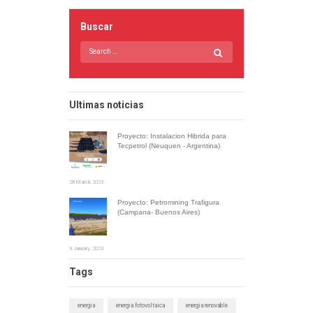
Buscar
Ultimas noticias
Proyecto: Instalacion Hibrida para
Tecpetrol (Neuquen - Argentina)
28 March, 2023
Proyecto: Petromining Trafigura
(Campana- Buenos Aires)
9 January, 2023
Tags
energia
energia fotovoltaica
energia renovable