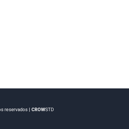
os reservados |
CROW
STD