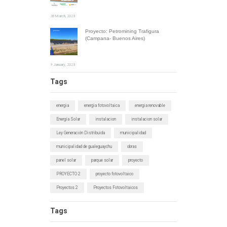
28 March, 2023
Proyecto: Petromining Trafigura
(Campana- Buenos Aires)
9 January, 2023
Tags
energia
energia fotovoltaica
energia renovable
Energía Solar
instalacion
instalacion solar
Ley Generación Distribuida
municipalidad
municipalidad de gualeguaychu
obras
panel solar
parque solar
proyecto
PROYECTO 2
proyecto fotovoltaico
Proyectos 2
Proyectos Fotovoltaicos
Tags