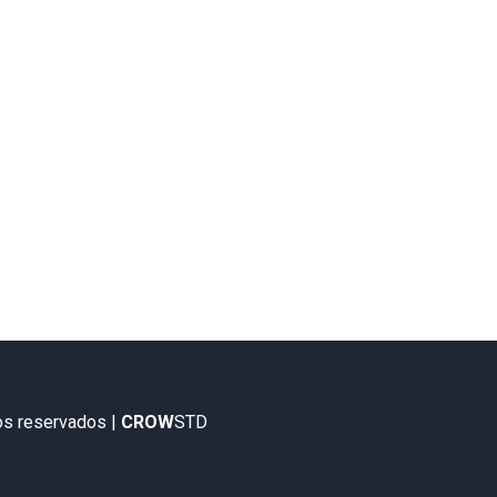
os reservados |
CROW
STD