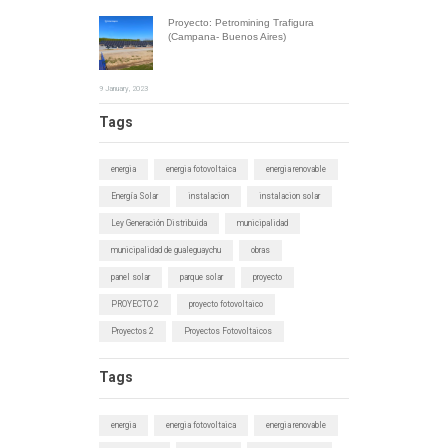
Proyecto: Petromining Trafigura
(Campana- Buenos Aires)
9 January, 2023
Tags
energia
energia fotovoltaica
energia renovable
Energía Solar
instalacion
instalacion solar
Ley Generación Distribuida
municipalidad
municipalidad de gualeguaychu
obras
panel solar
parque solar
proyecto
PROYECTO 2
proyecto fotovoltaico
Proyectos 2
Proyectos Fotovoltaicos
Tags
energia
energia fotovoltaica
energia renovable