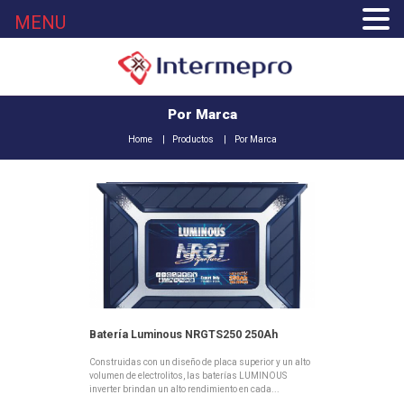
MENU
Por Marca
Home
Productos
Por Marca
Batería Luminous NRGTS250 250Ah
Construidas con un diseño de placa superior y un alto
volumen de electrolitos, las baterías LUMINOUS
inverter brindan un alto rendimiento en cada...